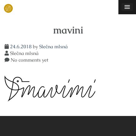
Skip
to
content
mavini
24.6.2018
by
Slečna mlsná
Slečna mlsná
No comments yet
Navigace
pro
příspěvek