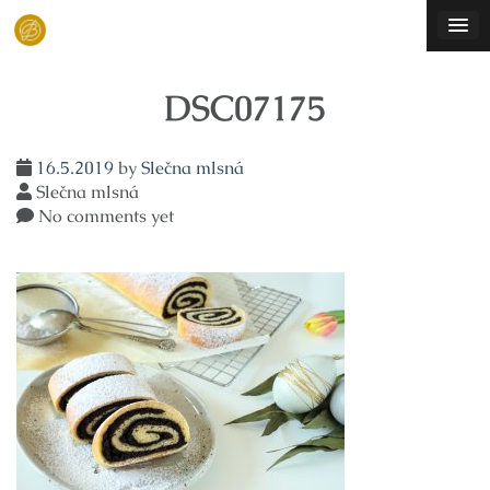
Skip
to
content
DSC07175
16.5.2019
by
Slečna mlsná
Slečna mlsná
No comments yet