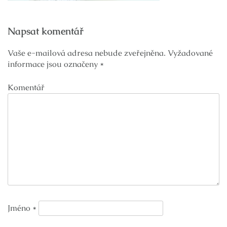
Navigace
Napsat komentář
pro
příspěvek
Vaše e-mailová adresa nebude zveřejněna.
Vyžadované
informace jsou označeny
*
Komentář
Jméno
*