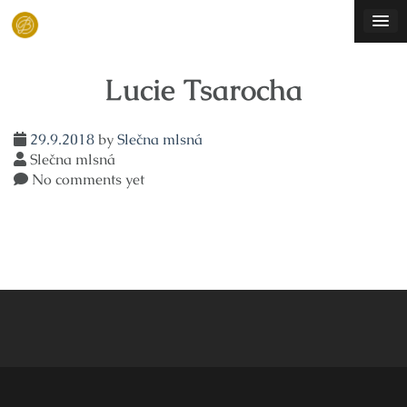
Skip
to
content
Lucie Tsarocha
29.9.2018
by
Slečna mlsná
Slečna mlsná
No comments yet
Navigace
pro
příspěvek