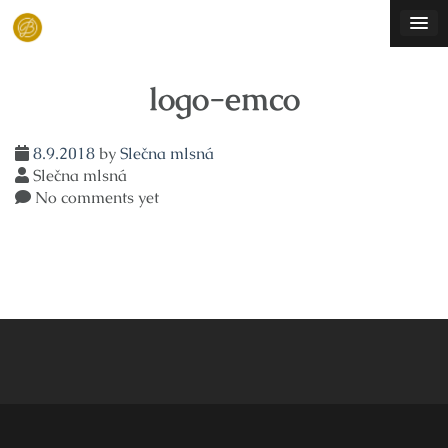
Skip
to
content
logo-emco
8.9.2018
by
Slečna mlsná
Slečna mlsná
No comments yet
Navigace
pro
příspěvek