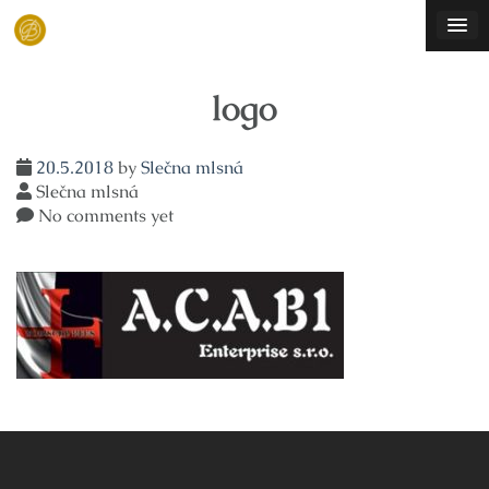
Skip
to
content
logo
20.5.2018
by
Slečna mlsná
Slečna mlsná
No comments yet
Navigace
pro