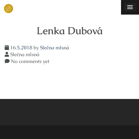
Skip
to
content
Lenka Dubová
16.5.2018
by
Slečna mlsná
Slečna mlsná
No comments yet
Navigace
pro
příspěvek