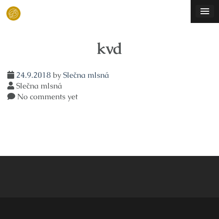
Skip
to
content
kvd
24.9.2018
by
Slečna mlsná
Slečna mlsná
No comments yet
Navigace
pro
příspěvek