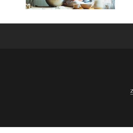
Navigace
pro
příspěvek
Z