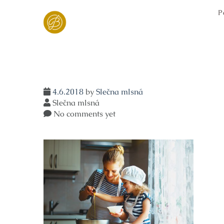
Skip
P
to
content
4.6.2018
by
Slečna mlsná
Slečna mlsná
No comments yet