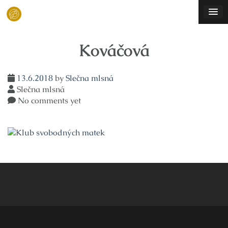
Skip
to
content
Kováčová
13.6.2018
by
Slečna mlsná
Slečna mlsná
No comments yet
Navigace
pro
příspěvek