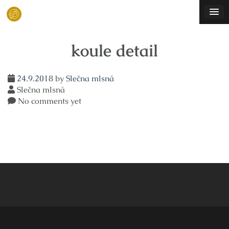
Skip
to
content
koule detail
24.9.2018
by
Slečna mlsná
Slečna mlsná
No comments yet
Navigace
pro
příspěvek