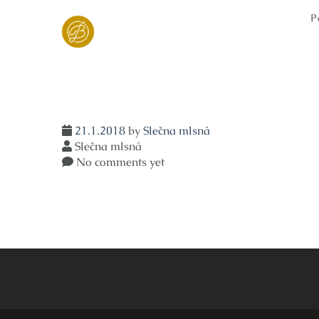
Skip
P
to
content
21.1.2018
by
Slečna mlsná
Slečna mlsná
No comments yet
Navigace
pro
příspěvek