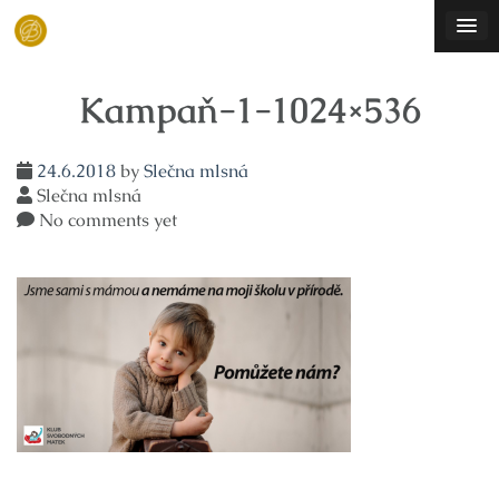
Skip
to
content
Kampaň-1-1024×536
24.6.2018
by
Slečna mlsná
Slečna mlsná
No comments yet
Navigace