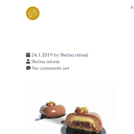
Skip
P
to
content
24.1.2019
by
Slečna mlsná
Slečna mlsná
No comments yet