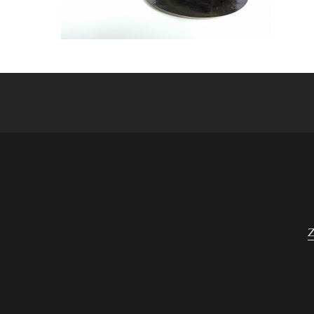
Navigace
pro
příspěvek
Z