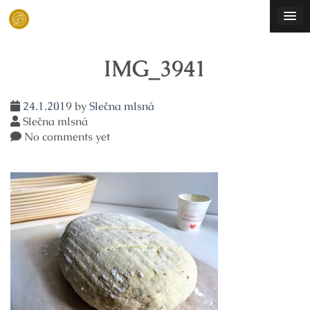
Skip
to
content
IMG_3941
24.1.2019
by
Slečna mlsná
Slečna mlsná
No comments yet