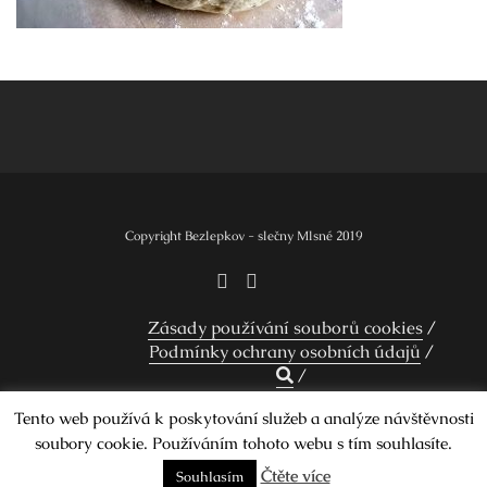
Navigace
pro
příspěvek
Copyright Bezlepkov - slečny Mlsné 2019
Zásady používání souborů cookies
Podmínky ochrany osobních údajů
Tento web používá k poskytování služeb a analýze návštěvnosti
soubory cookie. Používáním tohoto webu s tím souhlasíte.
Design by Smartcat
Čtěte více
Souhlasím