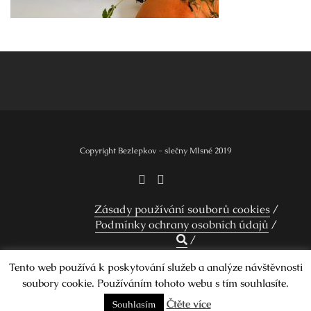
Navigace
pro
příspěvek
Copyright Bezlepkov - slečny Mlsné 2019
Zásady používání souborů cookies
Podmínky ochrany osobních údajů
Tento web používá k poskytování služeb a analýze návštěvnosti
soubory cookie. Používáním tohoto webu s tím souhlasíte.
Design by Smartcat
Čtěte více
Souhlasím