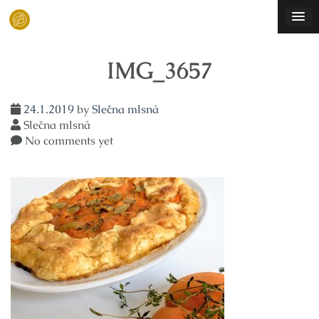
Skip
to
content
IMG_3657
24.1.2019
by
Slečna mlsná
Slečna mlsná
No comments yet