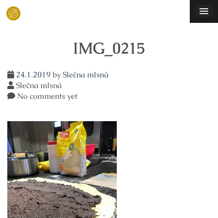
Skip
to
content
IMG_0215
24.1.2019
by
Slečna mlsná
Slečna mlsná
No comments yet