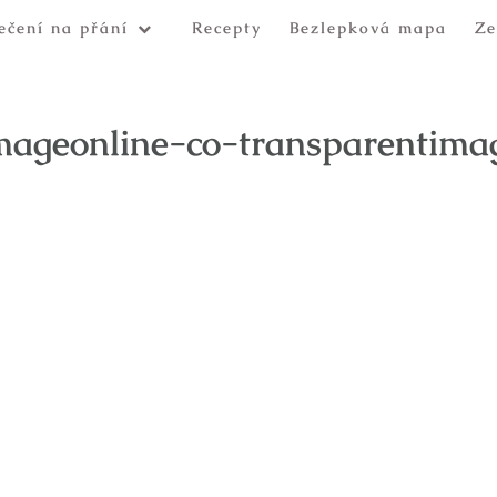
ečení na přání
Recepty
Bezlepková mapa
Ze
mageonline-co-transparentima