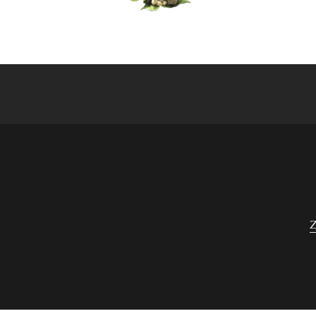
Navigace
pro
příspěvek
Z