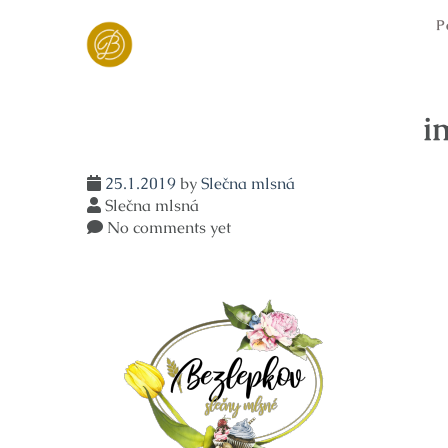
Skip
P
to
content
i
25.1.2019
by
Slečna mlsná
Slečna mlsná
No comments yet