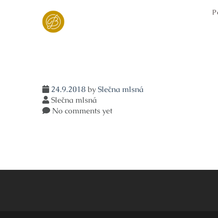
Skip
P
to
content
24.9.2018
by
Slečna mlsná
Slečna mlsná
No comments yet
Navigace
pro
příspěvek