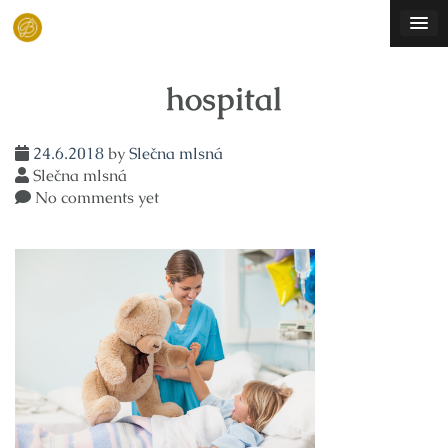
Skip
to
content
hospital
24.6.2018
by
Slečna mlsná
Slečna mlsná
No comments yet