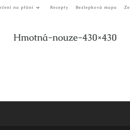
ečení na přání
Recepty
Bezlepková mapa
Ze
Hmotná-nouze-430×430