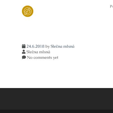
Skip
P
to
content
24.6.2018
by
Slečna mlsná
Slečna mlsná
No comments yet
Navigace
pro
příspěvek