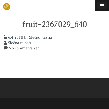
Skip
to
content
fruit-2367029_640
6.4.2018
by
Slečna mlsná
Slečna mlsná
No comments yet
Navigace
pro
příspěvek