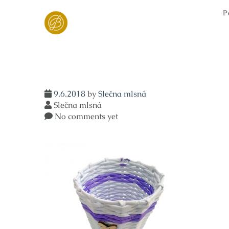
Skip
P
to
content
9.6.2018
by
Slečna mlsná
Slečna mlsná
No comments yet