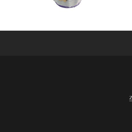
Navigace
pro
příspěvek
Z