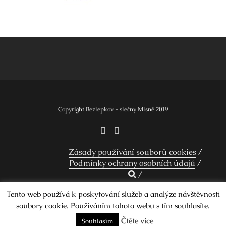
Navigace
pro
příspěvek
Copyright Bezlepkov - slečny Mlsné 2019
Zásady používání souborů cookies
Podmínky ochrany osobních údajů
Tento web používá k poskytování služeb a analýze návštěvnosti
soubory cookie. Používáním tohoto webu s tím souhlasíte.
Design by Smartcat
Čtěte více
Souhlasím