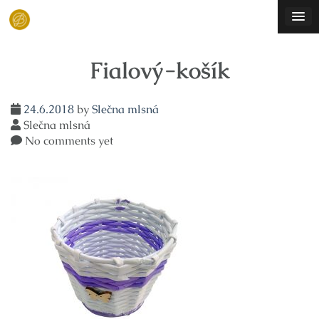
Skip
to
content
Fialový-košík
24.6.2018
by
Slečna mlsná
Slečna mlsná
No comments yet