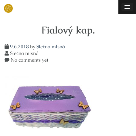
Skip
to
content
Fialový kap.
9.6.2018
by
Slečna mlsná
Slečna mlsná
No comments yet