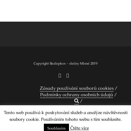
Navigace
pro
příspěvek
Copyright Bezlepkov - slečny Mlsné 2019
Zásady používání souborů cookies
Podmínky ochrany osobních údajů
Tento web používá k poskytování služeb a analýze návštěvnosti
soubory cookie. Používáním tohoto webu s tím souhlasíte.
Design by Smartcat
Čtěte více
Souhlasím