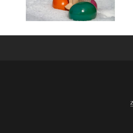
Navigace
pro
příspěvek
Z