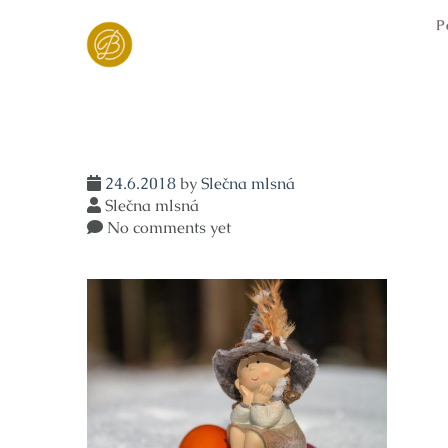
Skip
P
to
content
24.6.2018
by
Slečna mlsná
Slečna mlsná
No comments yet