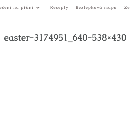
ečení na přání
Recepty
Bezlepková mapa
Ze
easter-3174951_640-538×430