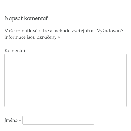
Navigace
Napsat komentář
pro
příspěvek
Vaše e-mailová adresa nebude zveřejněna.
Vyžadované
informace jsou označeny
*
Komentář
Jméno
*