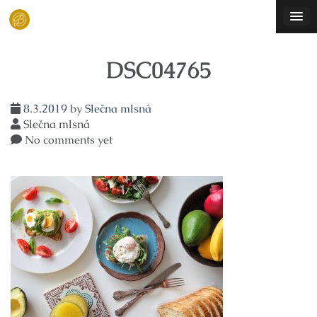
Skip
to
content
DSC04765
8.3.2019
by
Slečna mlsná
Slečna mlsná
No comments yet