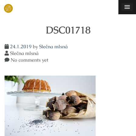
Skip
to
content
DSC01718
24.1.2019
by
Slečna mlsná
Slečna mlsná
No comments yet