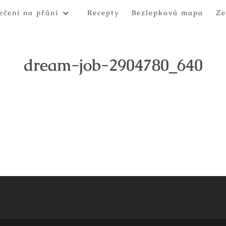
ečení na přání
Recepty
Bezlepková mapa
Ze
dream-job-2904780_640