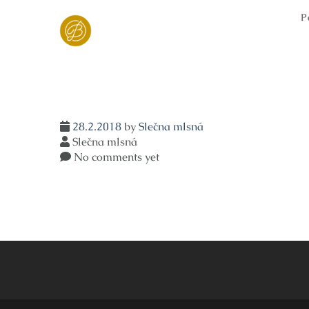
Skip
P
to
content
28.2.2018
by
Slečna mlsná
Slečna mlsná
No comments yet
Navigace
pro
příspěvek