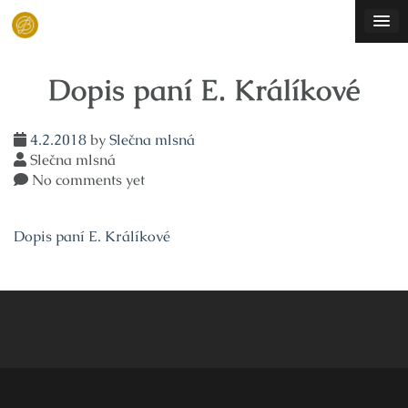
Skip
to
content
Dopis paní E. Králíkové
4.2.2018
by
Slečna mlsná
Slečna mlsná
No comments yet
Dopis paní E. Králíkové
Navigace
pro
příspěvek