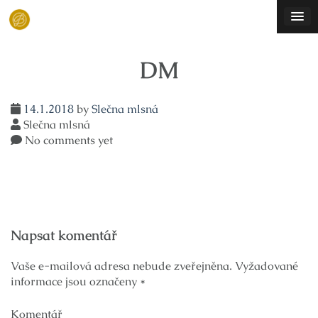
Skip
to
content
DM
14.1.2018
by
Slečna mlsná
Slečna mlsná
No comments yet
Navigace
Napsat komentář
pro
příspěvek
Vaše e-mailová adresa nebude zveřejněna.
Vyžadované
informace jsou označeny
*
Komentář