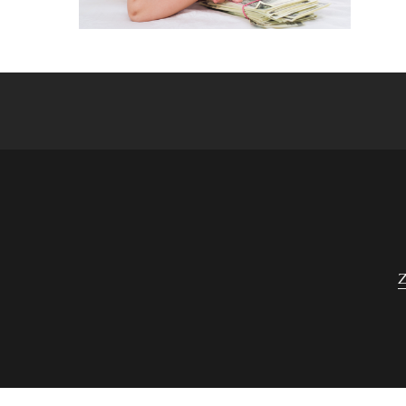
Navigace
pro
příspěvek
Z