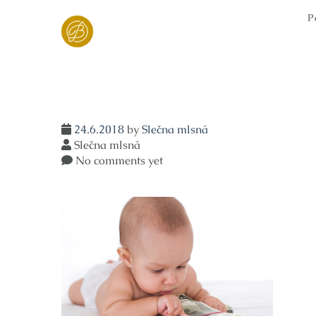
Skip
P
to
content
24.6.2018
by
Slečna mlsná
Slečna mlsná
No comments yet