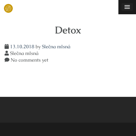
Skip
to
content
Detox
13.10.2018
by
Slečna mlsná
Slečna mlsná
No comments yet
Navigace
pro
příspěvek