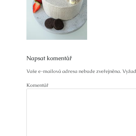
Navigace
Napsat komentář
pro
příspěvek
Vaše e-mailová adresa nebude zveřejněna.
Vyžad
Komentář