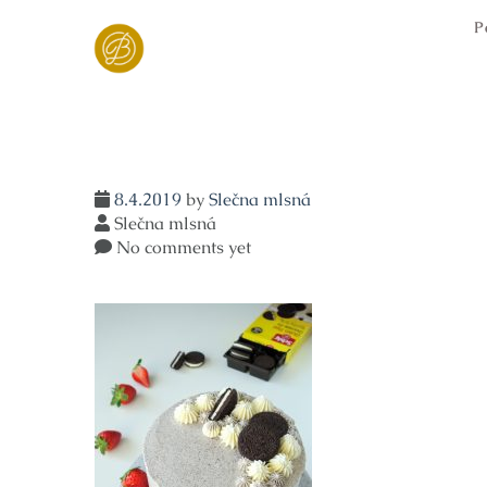
Skip
P
to
content
8.4.2019
by
Slečna mlsná
Slečna mlsná
No comments yet