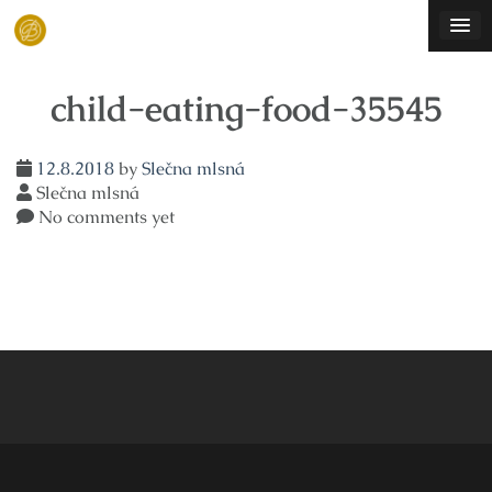
Skip
to
content
child-eating-food-35545
12.8.2018
by
Slečna mlsná
Slečna mlsná
No comments yet
Navigace
pro
příspěvek