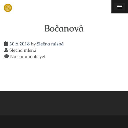
Skip
to
content
Bočanová
30.6.2018
by
Slečna mlsná
Slečna mlsná
No comments yet
Navigace
pro
příspěvek