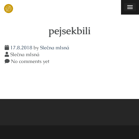
Skip
to
content
pejsekbili
17.8.2018
by
Slečna mlsná
Slečna mlsná
No comments yet
Navigace
pro
příspěvek