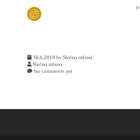
Skip
P
to
content
30.6.2018
by
Slečna mlsná
Slečna mlsná
No comments yet
Navigace
pro
příspěvek