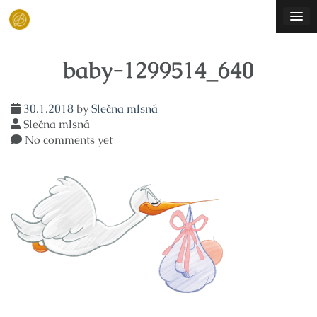
Skip
to
content
baby-1299514_640
30.1.2018
by
Slečna mlsná
Slečna mlsná
No comments yet