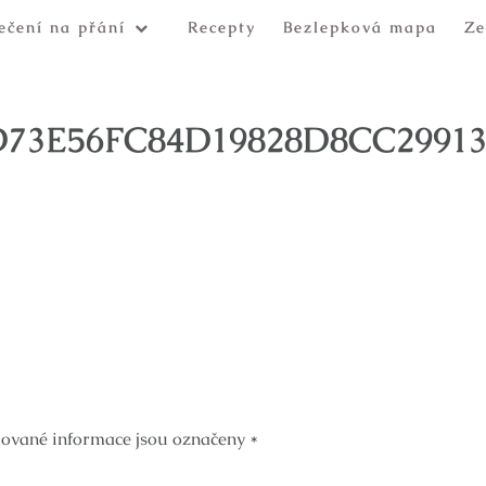
ečení na přání
Recepty
Bezlepková mapa
Ze
D73E56FC84D19828D8CC29913
ované informace jsou označeny
*