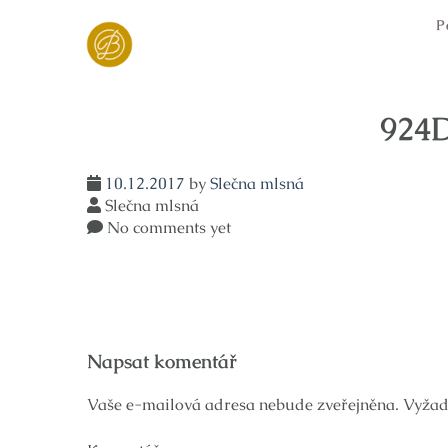
Skip
P
to
content
924
10.12.2017
by
Slečna mlsná
Slečna mlsná
No comments yet
Navigace
Napsat komentář
pro
příspěvek
Vaše e-mailová adresa nebude zveřejněna.
Vyžad