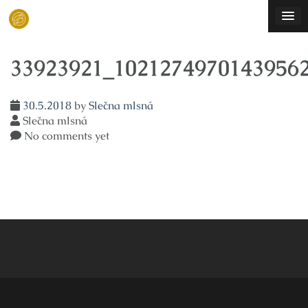
Skip
to
content
33923921_1021274970143956
30.5.2018
by
Slečna mlsná
Slečna mlsná
No comments yet
Navigace
pro
příspěvek