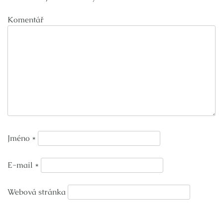
Komentář
Jméno
*
E-mail
*
Webová stránka