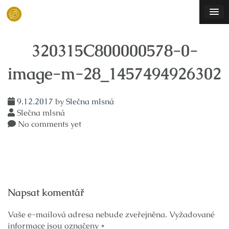
Skip
to
content
320315C800000578-0-
image-m-28_1457494926302
9.12.2017
by
Slečna mlsná
Slečna mlsná
No comments yet
Navigace
Napsat komentář
pro
příspěvek
Vaše e-mailová adresa nebude zveřejněna.
Vyžadované
informace jsou označeny
*