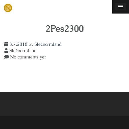
Skip
to
content
2Pes2300
3.7.2018
by
Slečna mlsná
Slečna mlsná
No comments yet
Navigace
pro
příspěvek