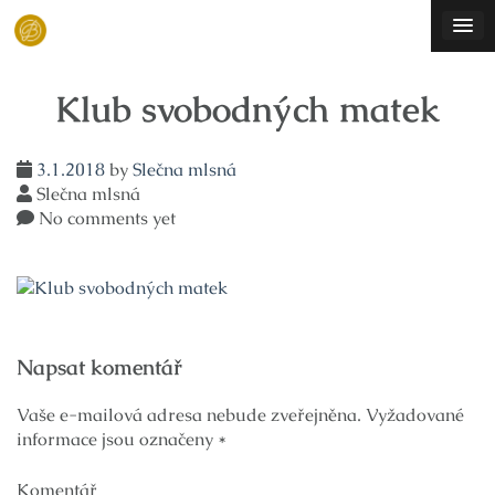
Skip
to
content
Klub svobodných matek
3.1.2018
by
Slečna mlsná
Slečna mlsná
No comments yet
Navigace
Napsat komentář
pro
příspěvek
Vaše e-mailová adresa nebude zveřejněna.
Vyžadované
informace jsou označeny
*
Komentář