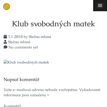
Skip
to
content
Klub svobodných matek
3.1.2018
by
Slečna mlsná
Slečna mlsná
No comments yet
Navigace
Napsat komentář
pro
příspěvek
Vaše e-mailová adresa nebude zveřejněna.
Vyžadované
informace jsou označeny
*
Komentář