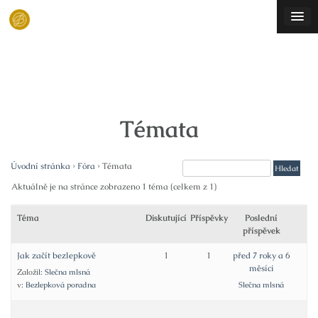
Skip
to
content
Témata
Úvodní stránka
›
Fóra
›
Témata
Aktuálně je na stránce zobrazeno 1 téma (celkem z 1)
Téma
Diskutující
Příspěvky
Poslední
příspěvek
Jak začít bezlepkově
1
1
před 7 roky a 6
měsíci
Založil:
Slečna mlsná
v:
Bezlepková poradna
Slečna mlsná