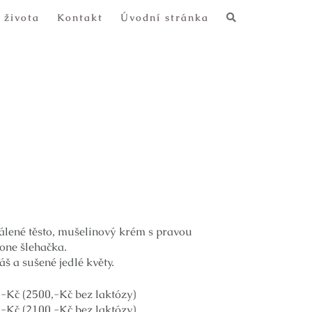
 života
Kontakt
Úvodní stránka
Pálené těsto, mušelinový krém s pravou
one šlehačka.
áš a sušené jedlé květy.
,-Kč (2500,-Kč bez laktózy)
,-Kč (2100,-Kč bez laktózy)