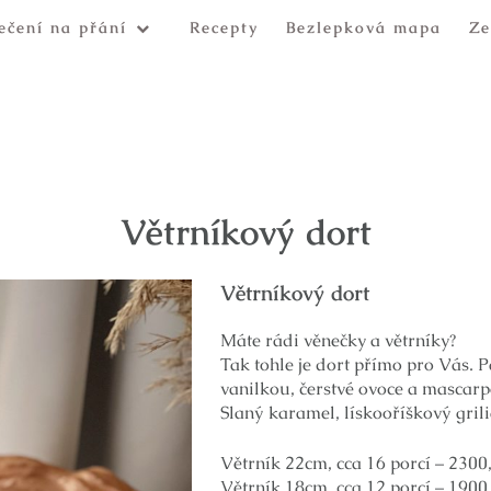
ečení na přání
Recepty
Bezlepková mapa
Ze
Větrníkový dort
Větrníkový dort
Máte rádi věnečky a větrníky?
Tak tohle je dort přímo pro Vás. 
vanilkou, čerstvé ovoce a mascarp
Slaný karamel, lískooříškový grili
Větrník 22cm, cca 16 porcí – 2300
Větrník 18cm, cca 12 porcí – 1900