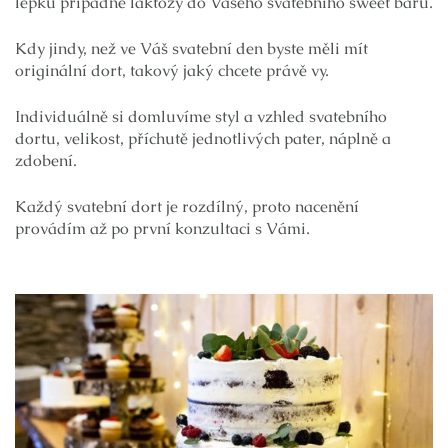
lepku případně laktózy do Vašeho svatebního sweet baru.
Kdy jindy, než ve Váš svatební den byste měli mít
originální dort, takový jaký chcete právě vy.
Individuálně si domluvíme styl a vzhled svatebního
dortu, velikost, příchutě jednotlivých pater, náplně a
zdobení.
Každý svatební dort je rozdílný, proto nacenění
provádím až po první konzultaci s Vámi.